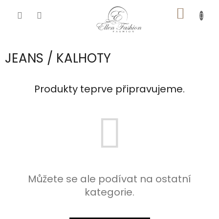
Přejít
NÁKUP
na
obsah
KOŠÍK
JEANS / KALHOTY
Produkty teprve připravujeme.
Můžete se ale podívat na ostatní
kategorie.