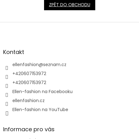
ZPĚT DO OBCHODU
Z
á
p
a
t
Kontakt
í
ellenfashion
@
seznam.cz
+420607153972
+420607153972
Ellen-fashion na Facebooku
ellenfashion.cz
Ellen-fashion na YouTube
Informace pro vás