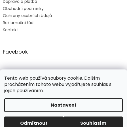
Doprava a platba
Obchodní podmínky
Ochrany osobních údajů
Reklamační řád
Kontakt
Facebook
freepik.com
ellenfashion.cz
ellenfashion.cz
Tento web používá soubory cookie. Dalším
procházením tohoto webu vyjadřujete souhlas s
jejich používáním.
Vytvořil Shoptet
Nastavení
Copyright 2026
Ellenfashion
. Všechna práva vyhrazena.
Odmítnout
Souhlasím
Upravit nastavení cookies