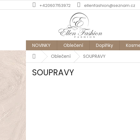
Přejít
+420607153972
ellenfashion@seznam.cz
na
obsah
NOVINKY
Oblečení
Doplňky
Kosme
Domů
Oblečení
SOUPRAVY
SOUPRAVY