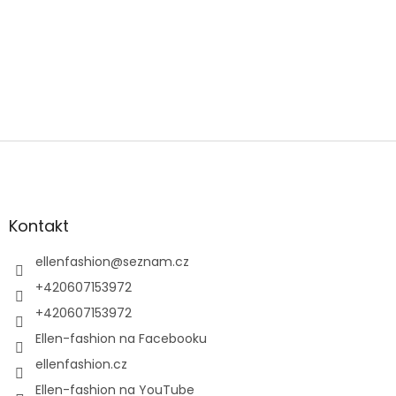
Z
á
p
a
t
Kontakt
í
ellenfashion
@
seznam.cz
+420607153972
+420607153972
Ellen-fashion na Facebooku
ellenfashion.cz
Ellen-fashion na YouTube