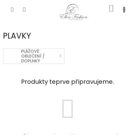
Přejít
NÁKUP
na
obsah
KOŠÍK
PLAVKY
PLÁŽOVÉ
OBLEČENÍ /
DOPLNKY
Produkty teprve připravujeme.