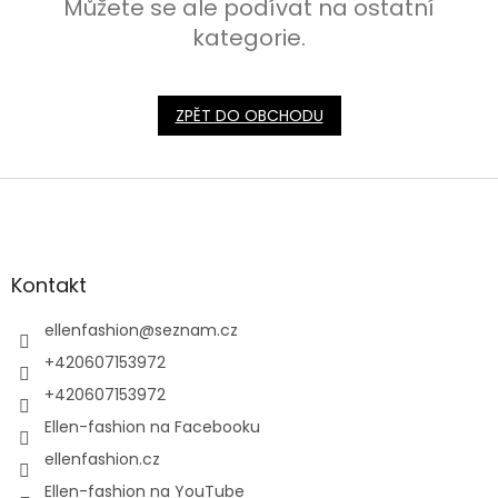
Můžete se ale podívat na ostatní
kategorie.
ZPĚT DO OBCHODU
Z
á
p
a
t
Kontakt
í
ellenfashion
@
seznam.cz
+420607153972
+420607153972
Ellen-fashion na Facebooku
ellenfashion.cz
Ellen-fashion na YouTube