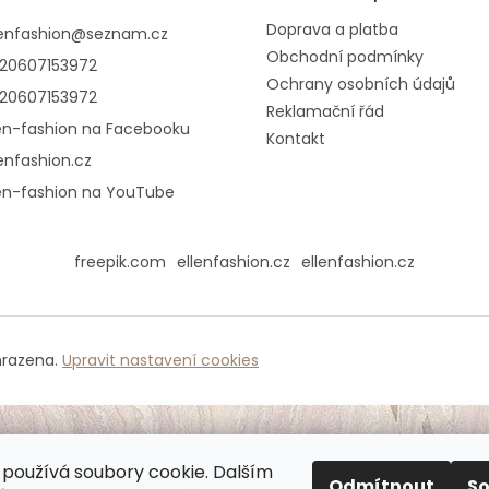
Doprava a platba
lenfashion
@
seznam.cz
Obchodní podmínky
20607153972
Ochrany osobních údajů
20607153972
Reklamační řád
len-fashion na Facebooku
Kontakt
lenfashion.cz
len-fashion na YouTube
freepik.com
ellenfashion.cz
ellenfashion.cz
hrazena.
Upravit nastavení cookies
používá soubory cookie. Dalším
Odmítnout
S