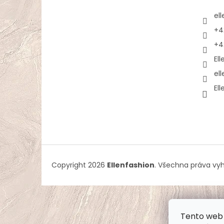
el
+4
+4
El
el
El
Copyright 2026
Ellenfashion
. Všechna práva vy
Tento web 