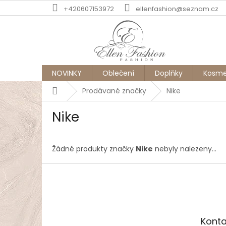
Přejít
+420607153972
ellenfashion@seznam.cz
na
obsah
NOVINKY
Oblečení
Doplňky
Kosme
Domů
Prodávané značky
Nike
Nike
Žádné produkty značky
Nike
nebyly nalezeny...
Z
á
p
a
t
Konta
í