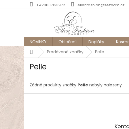
Přejít
+420607153972
ellenfashion@seznam.cz
na
obsah
NOVINKY
Oblečení
Doplňky
Kosme
Domů
Prodávané značky
Pelle
Pelle
Žádné produkty značky
Pelle
nebyly nalezeny...
Z
á
p
a
t
Konta
í