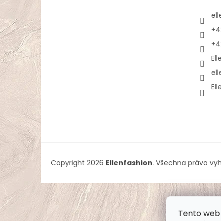
el
+4
+4
El
el
El
Copyright 2026
Ellenfashion
. Všechna práva vy
Tento web 