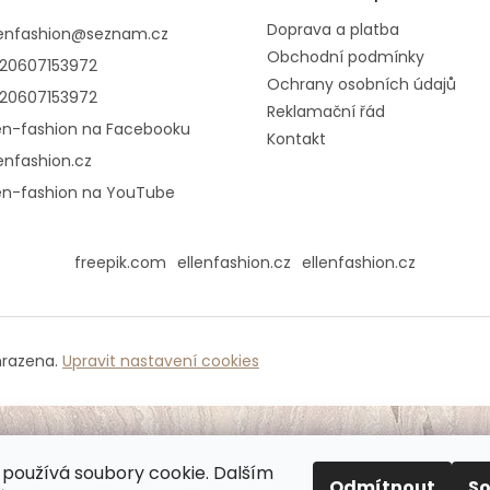
Doprava a platba
lenfashion
@
seznam.cz
Obchodní podmínky
20607153972
Ochrany osobních údajů
20607153972
Reklamační řád
len-fashion na Facebooku
Kontakt
lenfashion.cz
len-fashion na YouTube
freepik.com
ellenfashion.cz
ellenfashion.cz
hrazena.
Upravit nastavení cookies
používá soubory cookie. Dalším
Odmítnout
S